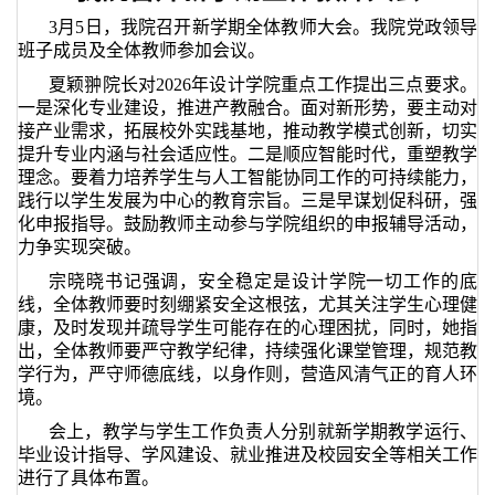
3月5日，我院召开新学期全体教师大会。我院党政领导
班子成员及全体教师参加会议。
夏颖翀院长对2026年设计学院重点工作提出三点要求。
一是深化专业建设，推进产教融合。面对新形势，要主动对
接产业需求，拓展校外实践基地，推动教学模式创新，切实
提升专业内涵与社会适应性。二是顺应智能时代，重塑教学
理念。要着力培养学生与人工智能协同工作的可持续能力，
践行以学生发展为中心的教育宗旨。三是早谋划促科研，强
化申报指导。鼓励教师主动参与学院组织的申报辅导活动，
力争实现突破。
宗晓晓书记强调，安全稳定是设计学院一切工作的底
线，全体教师要时刻绷紧安全这根弦，尤其关注学生心理健
康，及时发现并疏导学生可能存在的心理困扰，同时，她指
出，全体教师要严守教学纪律，持续强化课堂管理，规范教
学行为，严守师德底线，以身作则，营造风清气正的育人环
境。
会上，教学与学生工作负责人分别就新学期教学运行、
毕业设计指导、学风建设、就业推进及校园安全等相关工作
进行了具体布置。