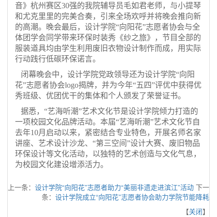
音》杭州赛区30强的我院辅导员毛如君老师，与小提琴
和尤克里里的完美合奏，引来全场欢呼并将晚会推向新
的高潮。晚会最后，设计学院“向阳花”志愿者协会与全
体团学会同学带来环保时装秀《纱之旅》，节目全部的
服装道具均由学生利用废旧衣物设计制作而成，用实际
行动践行低碳环保诺言。
闭幕晚会中，设计学院党政领导还为设计学院“向阳
花”志愿者协会logo揭牌，并为今年“五四”评优中获得优
秀班级、优团优干的集体和个人颁发了荣誉证书。
据悉，“艺海听潮”艺术文化节是设计学院倾力打造的
一项校园文化品牌活动。本届“艺海听潮”艺术文化节自
去年10月启动以来，紧密结合专业特色，开展名师名家
讲座、艺术设计沙龙、“第三空间”设计大赛、废旧物品
环保设计等文化活动，以独特的艺术创造与文化气息，
为校园文化建设增添活力。
上一条：
设计学院“向阳花”志愿者助力“美丽非遗走进滨江”活动
下一
条：
设计学院成立“向阳花”志愿者协会助力学院节能降耗
【
关闭
】